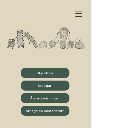
Styrelsen
Stadgar
Årsredovisningar
Att äga en bostadsrätt