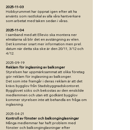
2025-11-03
Hobbyrummet har öppnat igen efter att ha
använts som rastlokal av alla våra hantverkare
som arbetat med taken sedan i våras.
2025-11-04
I samband med att Ellevio ska montera ner
elmätarna så blir det en avstängning av elen.
Det kommer snart mer information men prel.
datum när detta ska ske är den 20/11, 3/12 och
4/12.
2025-09-19
Reklam för inglasning av balkonger
Styrelsen har uppmärksammat att olika företag
gör reklam för inglasning av balkonger.
Det som inte framgår i deras reklam är att det
krävs bygglov från Stadsbyggnadskontoret.
Bygglovet söks och bekostas av den enskilde
medlemmen och utan ett godkänt bygglov
kommer styrelsen inte att behandla en fråga om
inglasning.
​2025-04-21
​Kontroll av fönster och balkonginglasningar
Många medlemmar har haft problem med
fönster och balkonginglasningar efter