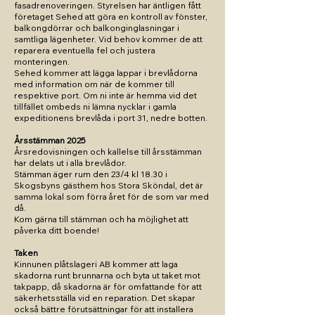
fasadrenoveringen. Styrelsen har äntligen fått
företaget Sehed att göra en kontroll av fönster,
balkongdörrar och balkonginglasningar i
samtliga lägenheter. Vid behov kommer de att
reparera eventuella fel och justera
monteringen.
Sehed kommer att lägga lappar i brevlådorna
med information om när de kommer till
respektive port. Om ni inte är hemma vid det
tillfället ombeds ni lämna nycklar i gamla
expeditionens brevlåda i port 31, nedre botten.
Årsstämman 2025
Årsredovisningen och kallelse till årsstämman
har delats ut i alla brevlådor.
Stämman äger rum den 23/4 kl 18.30
i
Skogsbyns gästhem hos Stora Sköndal, det är
samma lokal som förra året för de som var med
då.
Kom gärna till stämman och ha möjlighet att
påverka ditt boende!​
Taken
Kinnunen plåtslageri AB kommer att laga
skadorna runt brunnarna och byta ut taket mot
takpapp, då skadorna är för omfattande för att
säkerhetsställa vid en reparation. Det skapar
också bättre förutsättningar för att installera