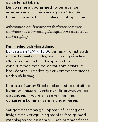
solceller på taken.
De kommer att börja med förberedande
arbeten redan nu på måndag den 10/2. Då
kommer vi även tillfälligt stänga hobbyrummet.
Information om hur arbetet fortlöper kommer
meddelas av Kinnunen plåtslageri AB i respektive
portuppgång.
​Familjedag och vårstädning
Lördag den 12/4 kl 10.00
träffas vi för att städa
upp efter vintern och göra fint kring våra hus.
Glöm inte bort att märka upp cyklar i
cykelrummen med de lappar som delats ut i
brevlådorna. Omärkta cyklar kommer att städas
undan på lördag.
I förra utgåvan av Stockenbladet stod det att det
kommer finnas en container för grovsopor på
städdagen. Tryckfelsnisse var framme,
containern kommer senare under våren.
Vår gemensamma grill öppnar på lördag och
invigs med korvgrillning när vi är färdiga med
städningen för de som vill. Det kommer finnas
en fiskdamm för barnen.
2025-02-02
Planerad driftstörning i