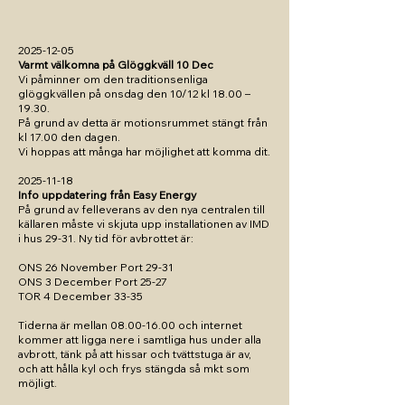
2025-12-05
Varmt välkomna på Glöggkväll 10 Dec
Vi påminner om den traditionsenliga
glöggkvällen på onsdag den 10/12 kl 18.00 –
19.30.
På grund av detta är motionsrummet stängt från
kl 17.00 den dagen.
Vi hoppas att många har möjlighet att komma dit.
2025-11-18
Info uppdatering från Easy Energy
På grund av felleverans av den nya centralen till
källaren måste vi skjuta upp installationen av IMD
i hus 29-31. Ny tid för avbrottet är:​
ONS 26 November Port 29-31
ONS 3 December Port 25-27
TOR 4 December 33-35
Tiderna är mellan
08.00-16.00
och internet
kommer att ligga nere i samtliga hus under alla
avbrott, tänk på att hissar och tvättstuga är av,
och att hålla kyl och frys stängda så mkt som
möjligt.