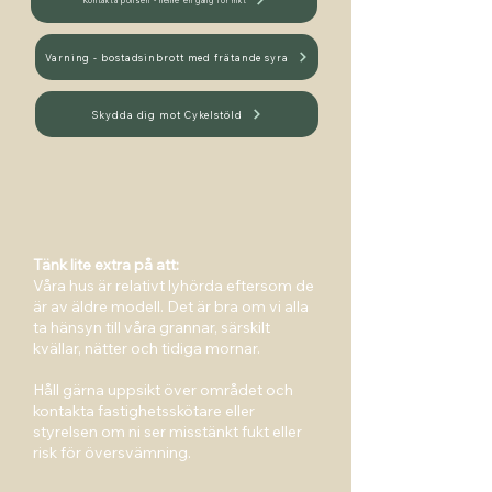
Kontakta polisen - hellre en gång för mkt
Varning - bostadsinbrott med frätande syra
Skydda dig mot Cykelstöld
Tänk lite extra på att:
Våra hus är relativt lyhörda eftersom de
är av äldre modell. Det är bra om vi alla
ta hänsyn till våra grannar, särskilt
kvällar, nätter och tidiga mornar.
Håll gärna uppsikt över området och
kontakta fastighetsskötare eller
styrelsen om ni ser misstänkt fukt eller
risk för översvämning.