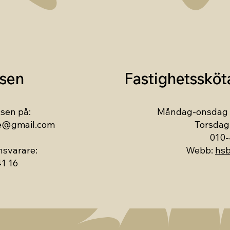
lsen
Fastighetsskö
lsen på:
Måndag-onsdag &
se@gmail.com
Torsdag 
010-
onsvarare:
Webb:
hsb
41 16