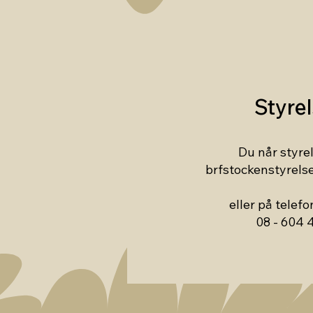
Styre
Du når styre
brfstockenstyrel
eller på telef
08 - 604 