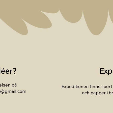
déer?
Exp
elsen på
Expeditionen finns i por
se@gmail.com
och papper i b