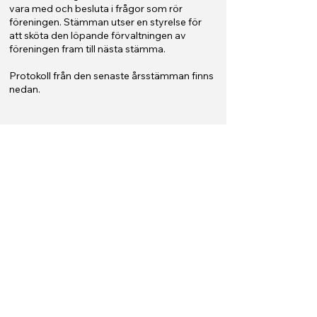
vara med och besluta i frågor som rör
föreningen. Stämman utser en styrelse för
att sköta den löpande förvaltningen av
föreningen fram till nästa stämma.
Protokoll från den senaste årsstämman finn
s
nedan.
Huvudregeln är att varje medlem har en röst.
Stämma
Om flera medlemmar innehar en bostadsrätt
tillsammans har de gemensamt bara en röst.
Om en medlem har flera bostadsrätter har
medlemmen ändå en röst. För den medlem
som inte kan närvara vid stämman är det
möjligt att rösta genom att lämna en
fullmakt till en annan medlem.